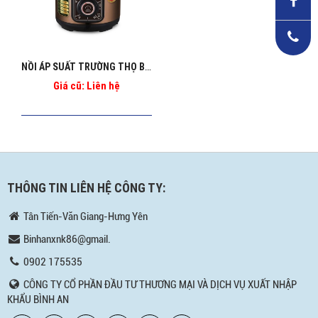
NỒI ÁP SUẤT TRƯỜNG THỌ BA_1269
Giá cũ: Liên hệ
THÔNG TIN LIÊN HỆ CÔNG TY:
Tân Tiến-Văn Giang-Hưng Yên
Binhanxnk86@gmail.
0902 175535
CÔNG TY CỔ PHẦN ĐẦU TƯ THƯƠNG MẠI VÀ DỊCH VỤ XUẤT NHẬP
KHẨU BÌNH AN