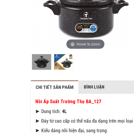
Hover to zoom
BÌNH LUẬN
CHI TIẾT SẢN PHẨM
Nồi Áp Suất Trường Thọ BA_127
4L
► Dung tích:
► Đáy từ cao cấp có thể nấu đa dạng trên mọi loại
► Kiểu dáng nồi hiện đại, sang trọng.