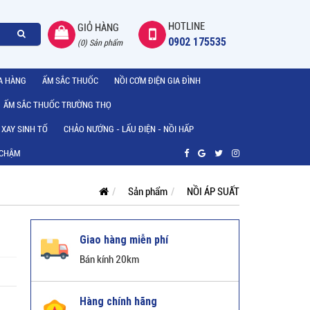
HOTLINE
GIỎ HÀNG
0902 175535
(0) Sản phẩm
A HÀNG
ẤM SẮC THUỐC
NỒI CƠM ĐIỆN GIA ĐÌNH
ẤM SẮC THUỐC TRƯỜNG THỌ
 XAY SINH TỐ
CHẢO NƯỚNG - LẨU ĐIỆN - NỒI HẤP
 CHẬM
Sản phẩm
NỒI ÁP SUẤT
Giao hàng miễn phí
Bán kính 20km
Hàng chính hãng