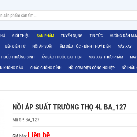
CHỦ
GIỚI THIỆU
SẢN PHẨM
TUYỂN DỤNG
TIN TỨC
HƯỚNG DẪN MU
BẾP ĐIỆN TỪ
NỒI ÁP SUẤT
ẤM SIÊU TỐC - BÌNH THUỶ ĐIỆN
MÁY XAY
 THUỐC TRƯỜNG SINH
ẤM SẮC THUỐC BÁT TIÊN
MÁY XAY THỰC PHẨM
MÁY
ÊN KHÔNG DẦU
CHẢO CHỐNG DÍNH
NỒI CƠM ĐIỆN CÔNG NGHIỆP
NỒI NẤU
NỒI ÁP SUẤT TRƯỜNG THỌ 4L BA_127
Mã SP:
BA_127
Liên hệ
Giá bán: