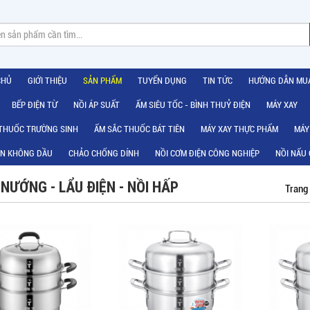
CHỦ
GIỚI THIỆU
SẢN PHẨM
TUYỂN DỤNG
TIN TỨC
HƯỚNG DẪN MU
BẾP ĐIỆN TỪ
NỒI ÁP SUẤT
ẤM SIÊU TỐC - BÌNH THUỶ ĐIỆN
MÁY XAY
 THUỐC TRƯỜNG SINH
ẤM SẮC THUỐC BÁT TIÊN
MÁY XAY THỰC PHẨM
MÁY
ÊN KHÔNG DẦU
CHẢO CHỐNG DÍNH
NỒI CƠM ĐIỆN CÔNG NGHIỆP
NỒI NẤU
NƯỚNG - LẨU ĐIỆN - NỒI HẤP
Trang