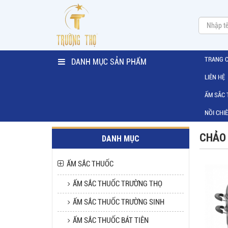
TRANG 
DANH MỤC SẢN PHẨM
LIÊN HỆ
ẤM SẮC
NỒI CHI
CHẢO 
DANH MỤC
ẤM SẮC THUỐC
ẤM SẮC THUỐC TRƯỜNG THỌ
ẤM SẮC THUỐC TRƯỜNG SINH
ẤM SẮC THUỐC BÁT TIÊN