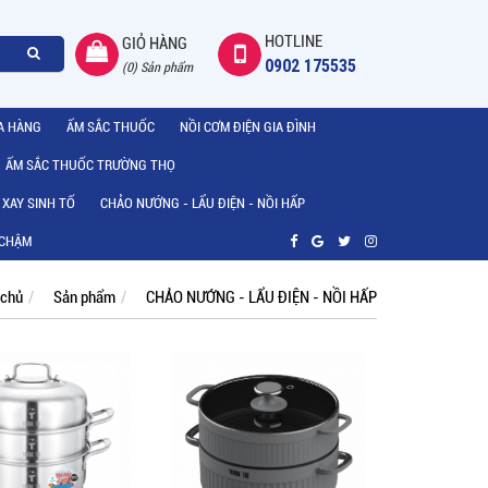
HOTLINE
GIỎ HÀNG
0902 175535
(0) Sản phẩm
A HÀNG
ẤM SẮC THUỐC
NỒI CƠM ĐIỆN GIA ĐÌNH
ẤM SẮC THUỐC TRƯỜNG THỌ
 XAY SINH TỐ
CHẢO NƯỚNG - LẨU ĐIỆN - NỒI HẤP
 CHẬM
 chủ
Sản phẩm
CHẢO NƯỚNG - LẨU ĐIỆN - NỒI HẤP