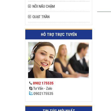
NỒI NẤU CHẬM
QUẠT TRẦN
HỖ TRỢ TRỰC TUYẾN
0902 175535
Tư Vấn - Zalo
0902175535