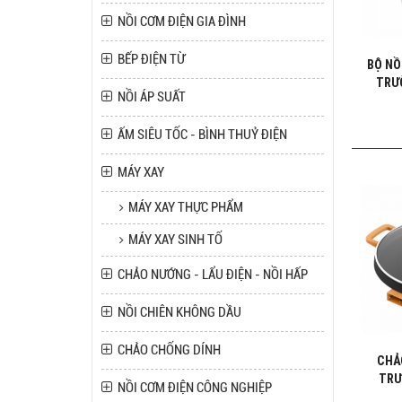
NỒI CƠM ĐIỆN GIA ĐÌNH
BẾP ĐIỆN TỪ
BỘ NỒ
TRƯ
NỒI ÁP SUẤT
ẤM SIÊU TỐC - BÌNH THUỶ ĐIỆN
MÁY XAY
MÁY XAY THỰC PHẨM
MÁY XAY SINH TỐ
CHẢO NƯỚNG - LẨU ĐIỆN - NỒI HẤP
NỒI CHIÊN KHÔNG DẦU
CHẢO CHỐNG DÍNH
CHẢ
TRƯ
NỒI CƠM ĐIỆN CÔNG NGHIỆP