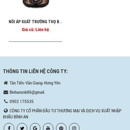
NỒI ÁP SUẤT TRƯỜNG THỌ BA_1269
Giá cũ: Liên hệ
THÔNG TIN LIÊN HỆ CÔNG TY:
Tân Tiến-Văn Giang-Hưng Yên
Binhanxnk86@gmail.
0902 175535
CÔNG TY CỔ PHẦN ĐẦU TƯ THƯƠNG MẠI VÀ DỊCH VỤ XUẤT NHẬP
KHẨU BÌNH AN