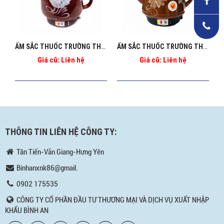
ẤM SẮC THUỐC TRƯỜNG THỌ BA_86
ẤM SẮC THUỐC TRƯỜNG THỌ BA_2086
Giá cũ: Liên hệ
Giá cũ: Liên hệ
THÔNG TIN LIÊN HỆ CÔNG TY:
Tân Tiến-Văn Giang-Hưng Yên
Binhanxnk86@gmail.
0902 175535
CÔNG TY CỔ PHẦN ĐẦU TƯ THƯƠNG MẠI VÀ DỊCH VỤ XUẤT NHẬP
KHẨU BÌNH AN